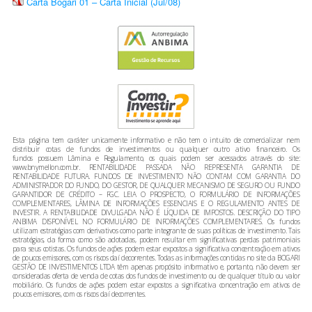
Carta Bogari 01 – Carta Inicial (Jul/08)
Esta página tem caráter unicamente informativo e não tem o intuito de comercializar nem
distribuir cotas de fundos de investimentos ou qualquer outro ativo financeiro. Os
fundos possuem Lâmina e Regulamento, os quais podem ser acessados através do site:
www.bnymellon.com.br. RENTABILIDADE PASSADA NÃO REPRESENTA GARANTIA DE
RENTABILIDADE FUTURA. FUNDOS DE INVESTIMENTO NÃO CONTAM COM GARANTIA DO
ADMINISTRADOR DO FUNDO, DO GESTOR, DE QUALQUER MECANISMO DE SEGURO OU FUNDO
GARANTIDOR DE CRÉDITO – FGC. LEIA O PROSPECTO, O FORMULÁRIO DE INFORMAÇÕES
COMPLEMENTARES, LÂMINA DE INFORMAÇÕES ESSENCIAIS E O REGULAMENTO ANTES DE
INVESTIR. A RENTABILIDADE DIVULGADA NÃO É LÍQUIDA DE IMPOSTOS. DESCRIÇÃO DO TIPO
ANBIMA DISPONÍVEL NO FORMULÁRIO DE INFORMAÇÕES COMPLEMENTARES. Os fundos
utilizam estratégias com derivativos como parte integrante de suas políticas de investimento. Tais
estratégias, da forma como são adotadas, podem resultar em significativas perdas patrimoniais
para seus cotistas. Os fundos de ações podem estar expostos a significativa concentração em ativos
de poucos emissores, com os riscos daí decorrentes. Todas as informações contidas no site da BOGARI
GESTÃO DE INVESTIMENTOS LTDA têm apenas propósito informativo e, portanto, não devem ser
consideradas oferta de venda de cotas dos fundos de investimento ou de qualquer título ou valor
mobiliário. Os fundos de ações podem estar expostos a significativa concentração em ativos de
poucos emissores, com os riscos daí decorrentes.